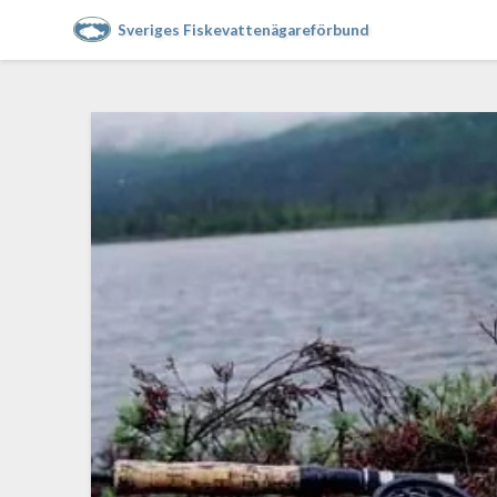
Sveriges Fiskevattenägareförbund