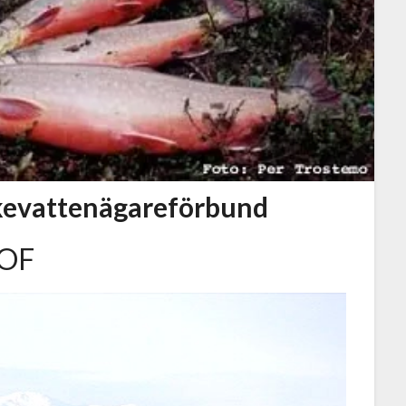
skevattenägareförbund
VOF