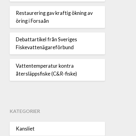
Restaurering gav kraftig ökning av
öring i Forsaån
Debattartikel från Sveriges
Fiskevattenägareförbund
Vattentemperatur kontra
återsläppsfiske (C&R-fiske)
KATEGORIER
Kansliet