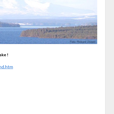
ske !
and.htm