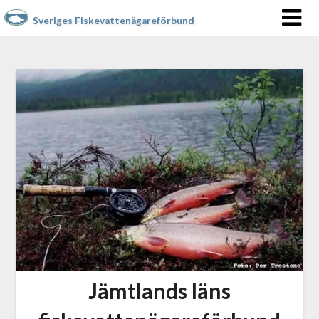
Sveriges Fiskevattenägareförbund
Jämtlands läns