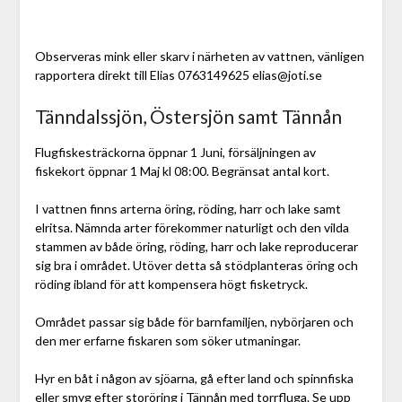
Observeras mink eller skarv i närheten av vattnen, vänligen
rapportera direkt till Elias 0763149625 elias@joti.se
Tänndalssjön, Östersjön samt Tännån
Flugfiskesträckorna öppnar 1 Juni, försäljningen av
fiskekort öppnar 1 Maj kl 08:00. Begränsat antal kort.
I vattnen finns arterna öring, röding, harr och lake samt
elritsa. Nämnda arter förekommer naturligt och den vilda
stammen av både öring, röding, harr och lake reproducerar
sig bra i området. Utöver detta så stödplanteras öring och
röding ibland för att kompensera högt fisketryck.
Området passar sig både för barnfamiljen, nybörjaren och
den mer erfarne fiskaren som söker utmaningar.
Hyr en båt i någon av sjöarna, gå efter land och spinnfiska
eller smyg efter storöring i Tännån med torrfluga. Se upp