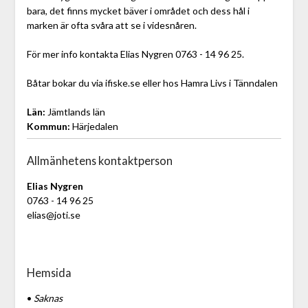
bara, det finns mycket bäver i området och dess hål i
marken är ofta svåra att se i videsnåren.
För mer info kontakta Elias Nygren 0763 - 14 96 25.
Båtar bokar du via ifiske.se eller hos Hamra Livs i Tänndalen
Län:
Jämtlands län
Kommun:
Härjedalen
Allmänhetens kontaktperson
Elias Nygren
0763 - 14 96 25
elias@joti.se
Hemsida
•
Saknas