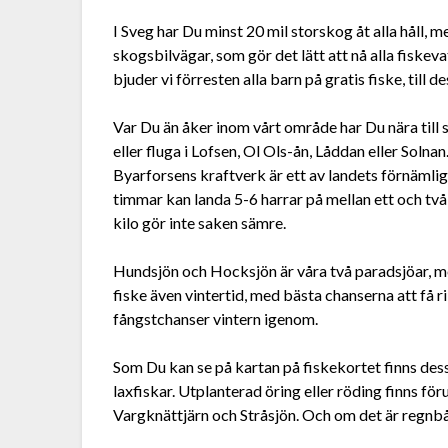
I Sveg har Du minst 20 mil storskog åt alla håll,
skogsbilvägar, som gör det lätt att nå alla fiske
bjuder vi förresten alla barn på gratis fiske, till de
Var Du än åker inom vårt område har Du nära til
eller fluga i Lofsen, Ol Ols-ån, Låddan eller Solna
Byarforsens kraftverk är ett av landets förnämlig
timmar kan landa 5-6 harrar på mellan ett och två 
kilo gör inte saken sämre.
Hundsjön och Hocksjön är våra två paradsjöar, me
fiske även vintertid, med bästa chanserna att få r
fångstchanser vintern igenom.
Som Du kan se på kartan på fiskekortet finns de
laxfiskar. Utplanterad öring eller röding finns f
Vargknättjärn och Stråsjön. Och om det är regnbåge