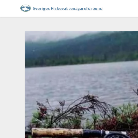
Sveriges Fiskevattenägareförbund