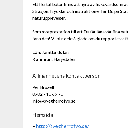
Ett flertal båtar finns att hyra av fiskevårdsområ
Stråsjön. Nycklar och instruktioner får Du på Stato
naturupplevelser.
Som motprestation till att Du får låna vår fina na
fann den! Vi blir också glada om du rapporterar f
Län:
Jämtlands län
Kommun:
Härjedalen
Allmänhetens kontaktperson
Per Bruzell
0702 - 10 69 70
info@svegherrofvo.se
Hemsida
http://svegherrofvo.se/
•