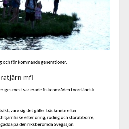
idag och för kommande generationer.
ratjärn mfl
riges mest varierade fiskeområden i norrländsk
tsikt, vare sig det gäller bäckmete efter
ch tjärnfiske efter öring, röding och storabborre,
er gädda på den riksberömda Svegssjön.