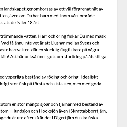
 men landskapet genomkorsas av ett väl förgrenat nät av
vatten, även om Du har barn med. Inom vårt område
ss att de fyller 18 år!
l strömmande vatten. Harr och öring fiskar Du med mask
n. Vad få ännu inte vet är att Ljusnan mellan Svegs och
aste harrvatten, där en skicklig flugfiskare på några
kilo! Att här också finns gott om storöring på åtskilliga
d ypperliga bestånd av röding och öring. Idealiskt
iktigt stor fisk på första och sista isen, men med goda
ssutom en stor mängd sjöar och tjärnar med bestånd av
örutom i Hundsjön och Hocksjön även i Skrattabborrtjärn,
 du är ute efter så är det i Digertjärn du ska fiska.