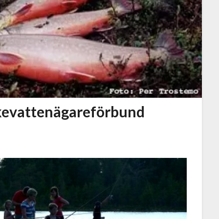
skevattenägareförbund