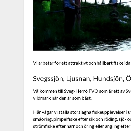
Vi arbetar för ett attraktivt och hållbart fiske 
Svegssjön, Ljusnan, Hundsjön, Ö
Välkommen till Sveg-Herrö FVO som är ett av Sve
vildmark när den är som bäst.
Här vågar vi ställa storslagna fiskeupplevelser i u
småöring, pimpelfiske efter sik och röding, sjö- o
strömfiske efter harr och öring eller angling eft