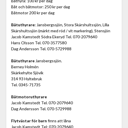
Båthyra: 100 kr per dag
Båt och båtmotor: 250 kr per dag
Båtmotor 200 kr per dag
Båtuthyrare:
Jansbergssjön, Stora Skärshultssjön, Lilla
Skärshultssjön (märkt med röd / vit markering), Stensjön
Jacob Kamstedt Södra Ekeryd Tel. 070-2079640
Hans Olsson Tel. 070-3577580
Dag Andersson Tel. 070-5729988
Båtuthyrare
Jansbergssjön.
Berney Holmén
Skärkehylte Sjövik
314 93 Hyltebruk
Tel. 0345-71735
Båtmotoruthyrare
Jacob Kamstedt Tel. 070-2079640
Dag Andersson Tel. 070-5729988
Flytvästar för barn
finns att låna
Jacob Kamstedt Tel: 070-2079640