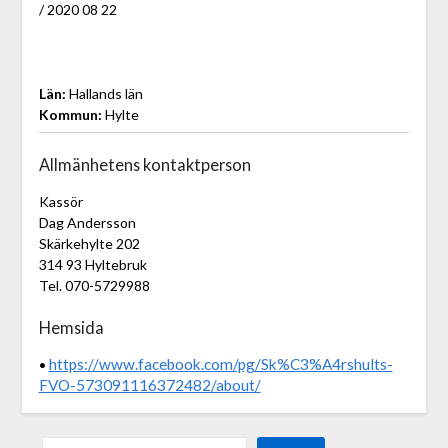
/ 2020 08 22
Län:
Hallands län
Kommun:
Hylte
Allmänhetens kontaktperson
Kassör
Dag Andersson
Skärkehylte 202
314 93 Hyltebruk
Tel. 070-5729988
Hemsida
https://www.facebook.com/pg/Sk%C3%A4rshults-
•
FVO-573091116372482/about/