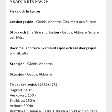
Skärshults FVOF
Fiske och fiskarter
Jansbergssjön -
Gädda, Abborre, Gös, Mört och Sutare
Stora och Lilla Skärshultssjön -
Gädda, Abborre, Sutare
och Mört
Bäck mellan Stora Skärshultssjön och Jansbergssjön -
Signalkräfta
Stensjön
- Gädda, Abborre.
Skärsjön
- Gädda, Abborre.
Fiskekort-swish 1235164751
Dagkort: 50 kr
Veckokort: 150:-
Skolklass: 150 kr
Årskort: 500 kr
Kräftfiske: 5 burar á 800 kr, 10 burar á 1500 kr, 15 burar á