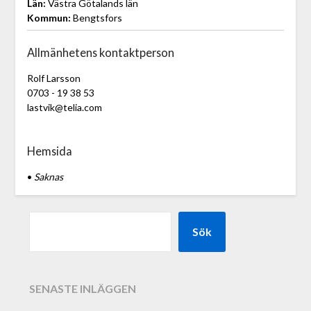
Län:
Västra Götalands län
Kommun:
Bengtsfors
Allmänhetens kontaktperson
Rolf Larsson
0703 - 19 38 53
lastvik@telia.com
Hemsida
•
Saknas
Sök
SENASTE INLÄGGEN