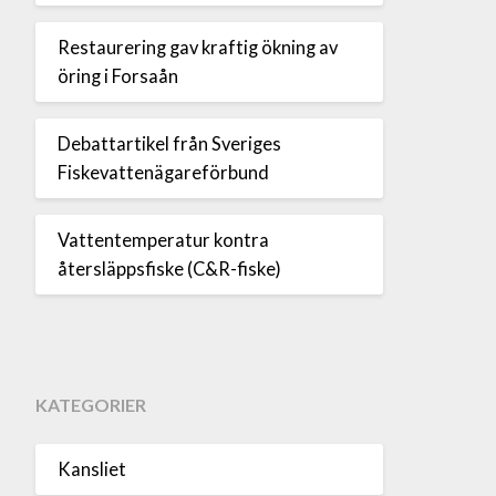
Restaurering gav kraftig ökning av
öring i Forsaån
Debattartikel från Sveriges
Fiskevattenägareförbund
Vattentemperatur kontra
återsläppsfiske (C&R-fiske)
KATEGORIER
Kansliet