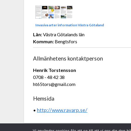
Invasiva arter information Västra Götaland
Län:
Västra Götalands län
Kommun:
Bengtsfors
Allmänhetens kontaktperson
Henrik Torstensson
0708 - 48 42 38
ht65tors@gmail.com
Hemsida
http://www.ravarp.se/
•
Vi använder cookies för att se till att vi ger dig de