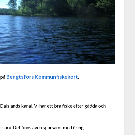
Bengtsfors Kommunfiskekort
t på
.
alslands kanal. Vi har ett bra fiske efter gädda och
h sarv. Det finns även sparsamt med öring.