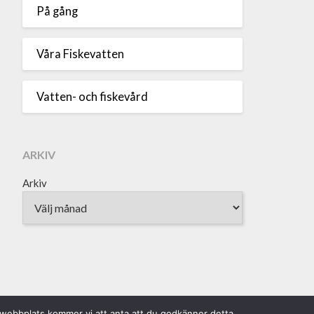
På gång
Våra Fiskevatten
Vatten- och fiskevård
ARKIV
Arkiv
a webbplats kommer vi att anta att du godkänner detta.