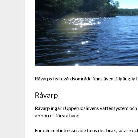
Råvarps fiskevårdsområde finns även tillgänglig
Råvarp
Råvarp ingår i Upperudsälvens vattensystem och D
abborre i första hand.
För den metintresserade finns det brax, sutare oc