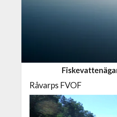
Fiskevattenägar
Råvarps FVOF