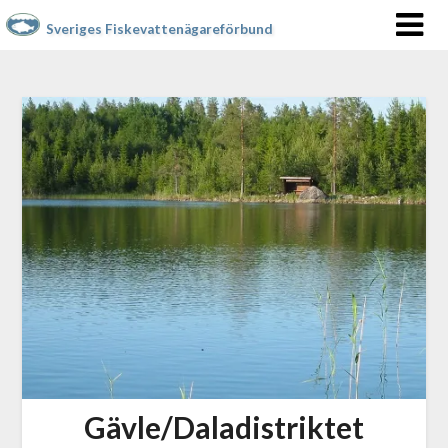
Sveriges Fiskevattenägareförbund
Gävle/Daladistriktet