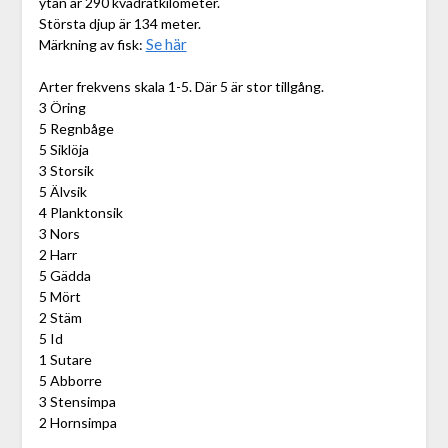
ytan är 290 kvadratkilometer.
Största djup är 134 meter.
Se här
Märkning av fisk:
Arter frekvens skala 1-5. Där 5 är stor tillgång.
3 Öring
5 Regnbåge
5 Siklöja
3 Storsik
5 Älvsik
4 Planktonsik
3 Nors
2 Harr
5 Gädda
5 Mört
2 Stäm
5 Id
1 Sutare
5 Abborre
3 Stensimpa
2 Hornsimpa