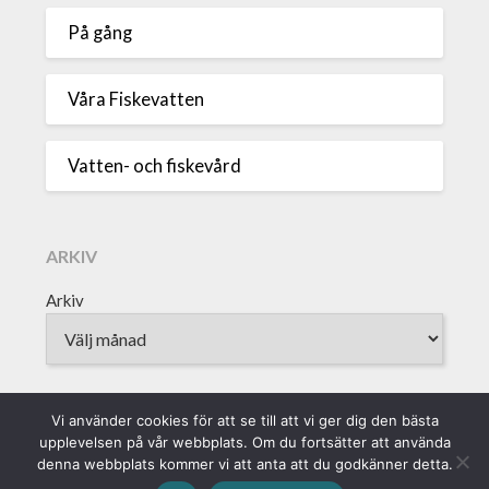
På gång
Våra Fiskevatten
Vatten- och fiskevård
ARKIV
Arkiv
Vi använder cookies för att se till att vi ger dig den bästa
upplevelsen på vår webbplats. Om du fortsätter att använda
Sveriges Fiskevattenägareförbund • Borgmästaregatan 9, 371 15
denna webbplats kommer vi att anta att du godkänner detta.
Karlskrona • info@vattenagarna.se • 0455-300 312 • Org.Nr: