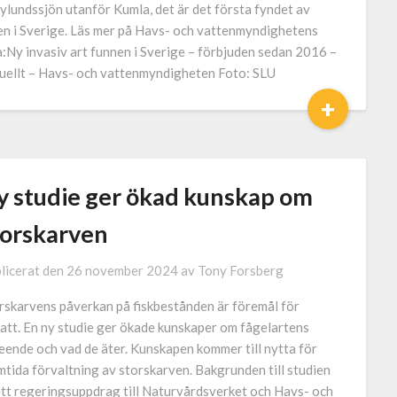
ylundssjön utanför Kumla, det är det första fyndet av
en i Sverige. Läs mer på Havs- och vattenmyndighetens
a:Ny invasiv art funnen i Sverige – förbjuden sedan 2016 –
uellt – Havs- och vattenmyndigheten Foto: SLU
+
y studie ger ökad kunskap om
torskarven
licerat den
26 november 2024
av
Tony Forsberg
rskarvens påverkan på fiskbestånden är föremål för
att. En ny studie ger ökade kunskaper om fågelartens
eende och vad de äter. Kunskapen kommer till nytta för
mtida förvaltning av storskarven. Bakgrunden till studien
ett regeringsuppdrag till Naturvårdsverket och Havs- och