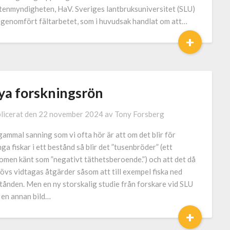
tenmyndigheten, HaV. Sveriges lantbruksuniversitet (SLU)
 genomfört fältarbetet, som i huvudsak handlat om att…
+
ya forskningsrön
licerat den
22 november 2024
av
Tony Forsberg
gammal sanning som vi ofta hör är att om det blir för
ga fiskar i ett bestånd så blir det ”tusenbröder” (ett
omen känt som ”negativt täthetsberoende.”) och att det då
övs vidtagas åtgärder såsom att till exempel fiska ned
tånden. Men en ny storskalig studie från forskare vid SLU
 en annan bild…
+