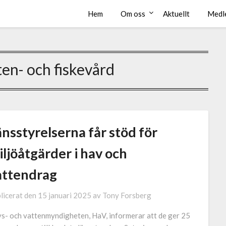
Hem
Om oss
Aktuellt
Medl
ten- och fiskevård
nsstyrelserna får stöd för
ljöåtgärder i hav och
attendrag
licerat den
15 januari 2025
av
Tony Forsberg
s- och vattenmyndigheten, HaV, informerar att de ger 25