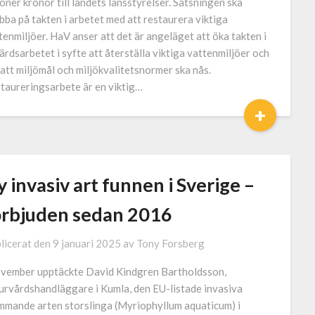
joner kronor till landets länsstyrelser. Satsningen ska
bba på takten i arbetet med att restaurera viktiga
tenmiljöer. HaV anser att det är angeläget att öka takten i
ärdsarbetet i syfte att återställa viktiga vattenmiljöer och
 att miljömål och miljökvalitetsnormer ska nås.
taureringsarbete är en viktig…
+
 invasiv art funnen i Sverige –
örbjuden sedan 2016
licerat den
9 januari 2025
av
Tony Forsberg
ovember upptäckte David Kindgren Bartholdsson,
urvårdshandläggare i Kumla, den EU-listade invasiva
mmande arten storslinga (Myriophyllum aquaticum) i