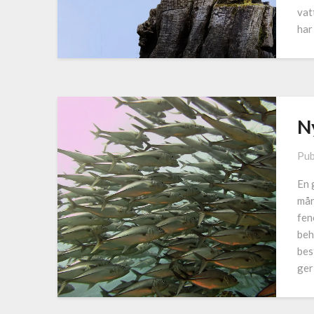
vat
har
N
Pub
En 
mån
fen
beh
bes
ger