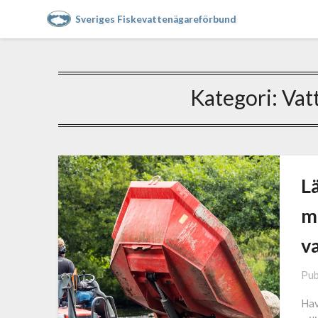
Sveriges Fiskevattenägareförbund
Kategori:
Vat
Lä
mi
v
Pub
Hav