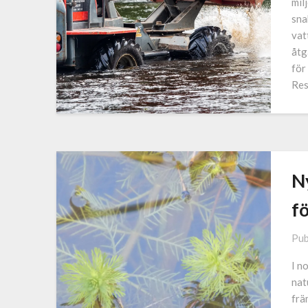
mil
sna
vat
åtg
för
Res
Ny
f
Pub
I n
nat
frä