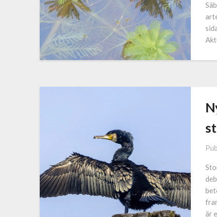
Säb
art
sid
Akt
N
s
Pub
Sto
deb
bet
fra
är 